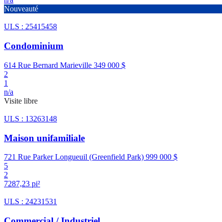
Nouveauté
ULS : 25415458
Condominium
614 Rue Bernard Marieville
349 000 $
2
1
n/a
Visite libre
ULS : 13263148
Maison unifamiliale
721 Rue Parker Longueuil (Greenfield Park)
999 000 $
5
2
7287,23 pi²
ULS : 24231531
Commercial / Industriel