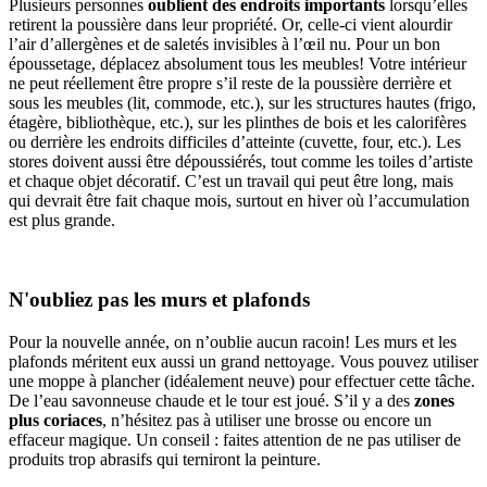
Plusieurs personnes
oublient des endroits importants
lorsqu’elles
retirent la poussière dans leur propriété. Or, celle-ci vient alourdir
l’air d’allergènes et de saletés invisibles à l’œil nu. Pour un bon
époussetage, déplacez absolument tous les meubles! Votre intérieur
ne peut réellement être propre s’il reste de la poussière derrière et
sous les meubles (lit, commode, etc.), sur les structures hautes (frigo,
étagère, bibliothèque, etc.), sur les plinthes de bois et les calorifères
ou derrière les endroits difficiles d’atteinte (cuvette, four, etc.). Les
stores doivent aussi être dépoussiérés, tout comme les toiles d’artiste
et chaque objet décoratif. C’est un travail qui peut être long, mais
qui devrait être fait chaque mois, surtout en hiver où l’accumulation
est plus grande.
N'oubliez pas les murs et plafonds
Pour la nouvelle année, on n’oublie aucun racoin! Les murs et les
plafonds méritent eux aussi un grand nettoyage. Vous pouvez utiliser
une moppe à plancher (idéalement neuve) pour effectuer cette tâche.
De l’eau savonneuse chaude et le tour est joué. S’il y a des
zones
plus coriaces
, n’hésitez pas à utiliser une brosse ou encore un
effaceur magique. Un conseil : faites attention de ne pas utiliser de
produits trop abrasifs qui terniront la peinture.