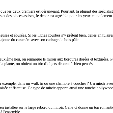
 que les deux premiers est dérangeant. Pourtant, la plupart des spécialis
 et des places assises, le décor est agréable pour les yeux et totalement 
neuses et épurées. Si les lignes courbes s’y prêtent bien, celles angulair
t ajoute du caractère avec son cadrage de bois pâle.
deuxième lieu, on remarque le miroir aux bordures dorées et texturées. Po
a plante, on obtient un trio d’objets décoratifs bien pensés.
r exemple, dans un walk-in ou une chambre à coucher ? Un miroir avec lu
tamisée et flatteuse. Ce type de miroir apporte aussi une touche hollywoo
bien installée sur le large rebord du miroir. Celle-ci donne un ton roma
à l'ensemble.